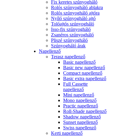
Fix keretes szúnyogháló
Rolós szúnyogháló ablakra
Rolós szúnyogháló ajtóra
Nyíló szúnyogháló ajtó
Tolóajtós szúnyogháló
Isso-fix szúnyogháló
Zsanéros szúnyogháló
Pliszé szúnyogháló
Szúnyogháló árak
Napellenző
Terasz napellenző
Basic napellenző
Basic new napellenző
Compact napellenző
Basic extra napellenző
Full Cassette
napellenző
Mini napellenző
Mono napellenző
Practic napellenző
Roll-Shade napellenző
Shadow napellenző
Sunset napellenző
Swiss napellenző
Kerti napellenző