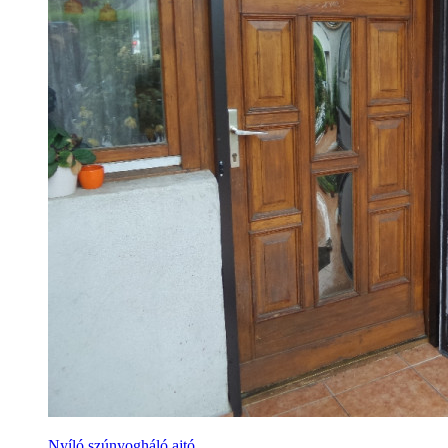
Nyíló szúnyogháló ajtó