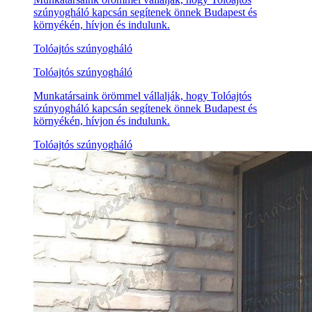
szúnyogháló kapcsán segítenek önnek Budapest és
környékén, hívjon és indulunk.
Tolóajtós szúnyogháló
Tolóajtós szúnyogháló
Munkatársaink örömmel vállalják, hogy Tolóajtós
szúnyogháló kapcsán segítenek önnek Budapest és
környékén, hívjon és indulunk.
Tolóajtós szúnyogháló