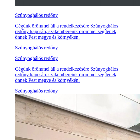
Szúnyoghálós redőny
Cégünk örömmel áll a rendelkezésére Szúnyoghálós
redőny kapcsán, szakembereink örömmel segítenek
önnek Pest megye és környékén.
Szúnyoghálós redőny
Szúnyoghálós redőny
Cégünk örömmel áll a rendelkezésére Szúnyoghálós
redőny kapcsán, szakembereink örömmel segítenek
önnek Pest megye és környékén.
Szúnyoghálós redőny