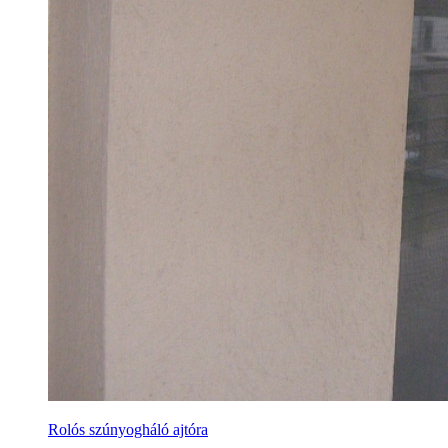
Rolós szúnyogháló ajtóra