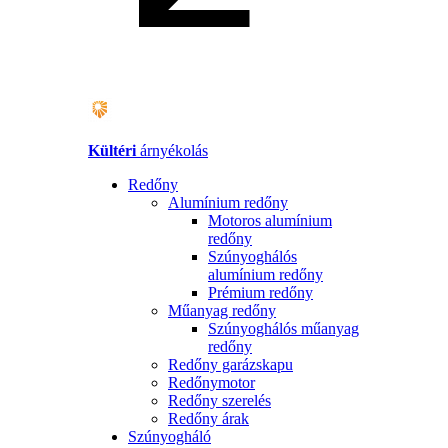
Kültéri
árnyékolás
Redőny
Alumínium redőny
Motoros alumínium
redőny
Szúnyoghálós
alumínium redőny
Prémium redőny
Műanyag redőny
Szúnyoghálós műanyag
redőny
Redőny garázskapu
Redőnymotor
Redőny szerelés
Redőny árak
Szúnyogháló