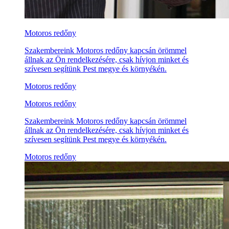
Motoros redőny
Szakembereink Motoros redőny kapcsán örömmel
állnak az Ön rendelkezésére, csak hívjon minket és
szívesen segítünk Pest megye és környékén.
Motoros redőny
Motoros redőny
Szakembereink Motoros redőny kapcsán örömmel
állnak az Ön rendelkezésére, csak hívjon minket és
szívesen segítünk Pest megye és környékén.
Motoros redőny