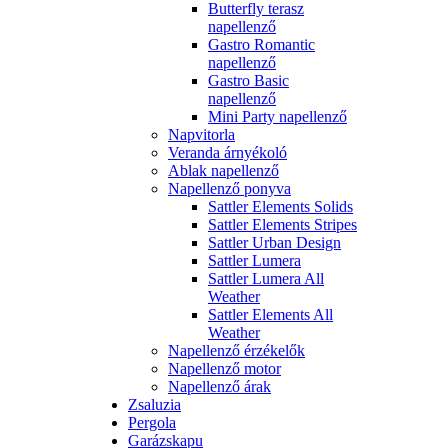
Butterfly terasz
napellenző
Gastro Romantic
napellenző
Gastro Basic
napellenző
Mini Party napellenző
Napvitorla
Veranda árnyékoló
Ablak napellenző
Napellenző ponyva
Sattler Elements Solids
Sattler Elements Stripes
Sattler Urban Design
Sattler Lumera
Sattler Lumera All
Weather
Sattler Elements All
Weather
Napellenző érzékelők
Napellenző motor
Napellenző árak
Zsaluzia
Pergola
Garázskapu