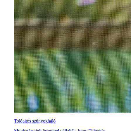
Tolóajtós szúnyogháló
Munkatársaink örömmel vállalják, hogy Tolóajtós