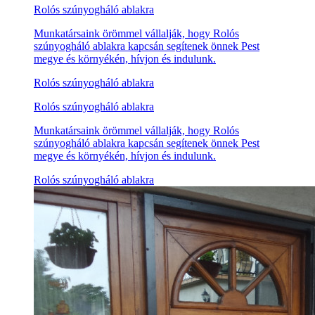
Rolós szúnyogháló ablakra
Munkatársaink örömmel vállalják, hogy Rolós
szúnyogháló ablakra kapcsán segítenek önnek Pest
megye és környékén, hívjon és indulunk.
Rolós szúnyogháló ablakra
Rolós szúnyogháló ablakra
Munkatársaink örömmel vállalják, hogy Rolós
szúnyogháló ablakra kapcsán segítenek önnek Pest
megye és környékén, hívjon és indulunk.
Rolós szúnyogháló ablakra