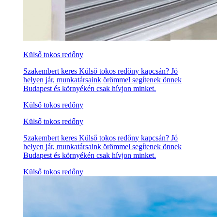
Külső tokos redőny
Szakembert keres Külső tokos redőny kapcsán? Jó
helyen jár, munkatársaink örömmel segítenek önnek
Budapest és környékén csak hívjon minket.
Külső tokos redőny
Külső tokos redőny
Szakembert keres Külső tokos redőny kapcsán? Jó
helyen jár, munkatársaink örömmel segítenek önnek
Budapest és környékén csak hívjon minket.
Külső tokos redőny