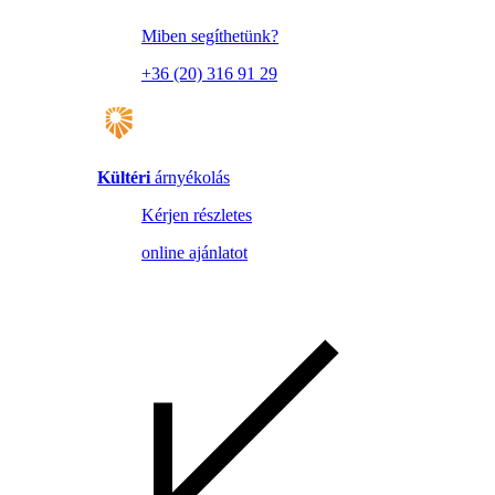
Miben segíthetünk?
+36 (20) 316 91 29
Kültéri
árnyékolás
Kérjen részletes
online ajánlatot