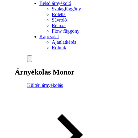
Belső árnyékoló
Szalagfüggőny
Roletta
Sávroló
Reluxa
Flow függőny
Kapcsolat
Ajánlatkérés
Rólunk
Árnyékolás Monor
Kültéri árnyékolás