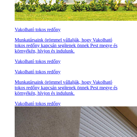
Vakolható tokos redőny
Munkatársaink örömmel vállalják, hogy Vakolható
tokos redőny kapcsán segítenek önnek Pest megye és
környékén, hívjon és indulunk.
Vakolható tokos redőny
Vakolható tokos redőny
Munkatársaink örömmel vállalják, hogy Vakolható
tokos redőny kapcsán segítenek önnek Pest megye és
környékén, hívjon és indulunk.
Vakolható tokos redőny