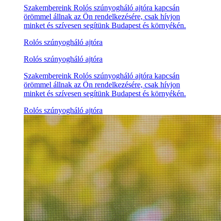
Szakembereink Rolós szúnyogháló ajtóra kapcsán
örömmel állnak az Ön rendelkezésére, csak hívjon
minket és szívesen segítünk Budapest és környékén.
Rolós szúnyogháló ajtóra
Rolós szúnyogháló ajtóra
Szakembereink Rolós szúnyogháló ajtóra kapcsán
örömmel állnak az Ön rendelkezésére, csak hívjon
minket és szívesen segítünk Budapest és környékén.
Rolós szúnyogháló ajtóra