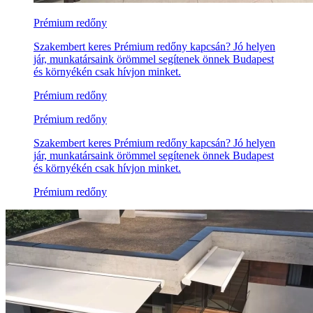
Prémium redőny
Szakembert keres Prémium redőny kapcsán? Jó helyen
jár, munkatársaink örömmel segítenek önnek Budapest
és környékén csak hívjon minket.
Prémium redőny
Prémium redőny
Szakembert keres Prémium redőny kapcsán? Jó helyen
jár, munkatársaink örömmel segítenek önnek Budapest
és környékén csak hívjon minket.
Prémium redőny