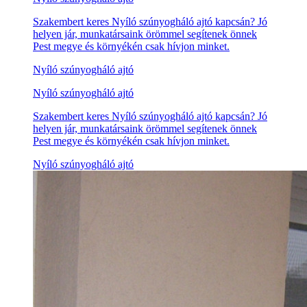
Szakembert keres Nyíló szúnyogháló ajtó kapcsán? Jó
helyen jár, munkatársaink örömmel segítenek önnek
Pest megye és környékén csak hívjon minket.
Nyíló szúnyogháló ajtó
Nyíló szúnyogháló ajtó
Szakembert keres Nyíló szúnyogháló ajtó kapcsán? Jó
helyen jár, munkatársaink örömmel segítenek önnek
Pest megye és környékén csak hívjon minket.
Nyíló szúnyogháló ajtó