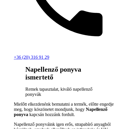
+36 (20) 316 91 29
Napellenző ponyva
ismertető
Remek tapasztalat, kiváló napellenző
ponyvák
Mielőtt elkezdenénk bemutatni a termék, előtte engedje
meg, hogy köszönetet mondjunk, hogy
Napellenző
ponyva
kapcsán hozzánk fordult.
Napellenző ponyváink igen erős, strapabíró anyagból