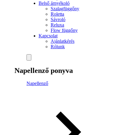
Belső árnyékoló
Szalagfüggőny
Roletta
Sávroló
Reluxa
Flow függőny
Kapcsolat
Ajánlatkérés
Rólunk
Napellenző ponyva
Napellenző