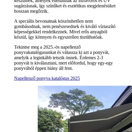
készülnek, amelyek ellenállnak az infravörös és UV
sugárzásnak, így színűket és esztétikus megjelenésüket
hosszan megőrzik.
A speciális bevonatnak köszönhetően nem
gombásodnak, nem penészesednek és kiváló víztaszító
képességekkel rendelkeznek. Mivel erős anyagból
készül, így könnyen és egyszerűen tisztíthatóak.
Tekintse meg a 2025.-ös napellenző
ponyvakatalógusunkat és válassza ki azt a ponyvát,
amelyik a leginkább tetszik önnek. Érdemes 2-3
ponyvát is kiválasztani, mert előfordul, hogy egy-egy
ponyvából éppen hiány áll fent.
Napellenző ponyva katalógus 2025