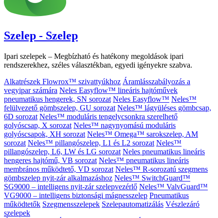
Szelep - Szelep
Ipari szelepek – Megbízható és hatékony megoldások ipari
rendszerekhez, széles választékban, egyedi igényekre szabva.
Alkatrészek Flowrox™ szivattyúkhoz
Áramlásszabályozás a
vegyipar számára
Neles Easyflow™ lineáris hajtóművek
pneumatikus hengerek, SN sorozat
Neles Easyflow™
Neles™
felülvezető gömbszelep, GU sorozat
Neles™ lágyüléses gömbcsap,
6D sorozat
Neles™ moduláris tengelycsonkra szerelhető
golyóscsap, X sorozat
Neles™ nagynyomású moduláris
golyóscsapok, XH sorozat
Neles™ Omega™ sarokszelep, AM
sorozat
Neles™ pillangószelep, L1 és L2 sorozat
Neles™
pillangószelep, L6, LW és LG sorozat
Neles pneumatikus lineáris
hengeres hajtómű, VB sorozat
Neles™ pneumatikus lineáris
membrános működtető, VD sorozat
Neles™ R-sorozatú szegmens
gömbszelep nyit-zár alkalmazáshoz
Neles™ SwitchGuard™
SG9000 – intelligens nyit-zár szelepvezérlő
Neles™ ValvGuard™
VG9000 – intelligens biztonsági mágnesszelep
Pneumatikus
működtetők
Szegmensszelepek
Szelepautomatizálás
Vészlezáró
szelepek