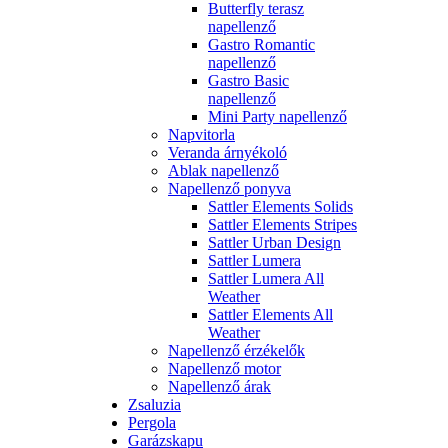
Butterfly terasz
napellenző
Gastro Romantic
napellenző
Gastro Basic
napellenző
Mini Party napellenző
Napvitorla
Veranda árnyékoló
Ablak napellenző
Napellenző ponyva
Sattler Elements Solids
Sattler Elements Stripes
Sattler Urban Design
Sattler Lumera
Sattler Lumera All
Weather
Sattler Elements All
Weather
Napellenző érzékelők
Napellenző motor
Napellenző árak
Zsaluzia
Pergola
Garázskapu