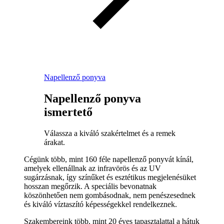
Napellenző ponyva
Napellenző ponyva
ismertető
Válassza a kiváló szakértelmet és a remek
árakat.
Cégünk több, mint 160 féle napellenző ponyvát kínál,
amelyek ellenállnak az infravörös és az UV
sugárzásnak, így színűket és esztétikus megjelenésüket
hosszan megőrzik. A speciális bevonatnak
köszönhetően nem gombásodnak, nem penészesednek
és kiváló víztaszító képességekkel rendelkeznek.
Szakembereink több, mint 20 éves tapasztalattal a hátuk