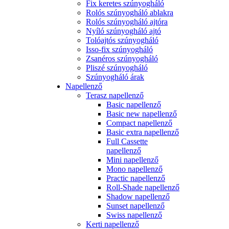
Fix keretes szúnyogháló
Rolós szúnyogháló ablakra
Rolós szúnyogháló ajtóra
Nyíló szúnyogháló ajtó
Tolóajtós szúnyogháló
Isso-fix szúnyogháló
Zsanéros szúnyogháló
Pliszé szúnyogháló
Szúnyogháló árak
Napellenző
Terasz napellenző
Basic napellenző
Basic new napellenző
Compact napellenző
Basic extra napellenző
Full Cassette
napellenző
Mini napellenző
Mono napellenző
Practic napellenző
Roll-Shade napellenző
Shadow napellenző
Sunset napellenző
Swiss napellenző
Kerti napellenző