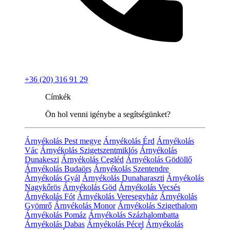
+36 (20) 316 91 29
Címkék
Ön hol venni igénybe a segítségünket?
Árnyékolás Pest megye
Árnyékolás Érd
Árnyékolás
Vác
Árnyékolás Szigetszentmiklós
Árnyékolás
Dunakeszi
Árnyékolás Cegléd
Árnyékolás Gödöllő
Árnyékolás Budaörs
Árnyékolás Szentendre
Árnyékolás Gyál
Árnyékolás Dunaharaszti
Árnyékolás
Nagykőrös
Árnyékolás Göd
Árnyékolás Vecsés
Árnyékolás Fót
Árnyékolás Veresegyház
Árnyékolás
Gyömrő
Árnyékolás Monor
Árnyékolás Szigethalom
Árnyékolás Pomáz
Árnyékolás Százhalombatta
Árnyékolás Dabas
Árnyékolás Pécel
Árnyékolás