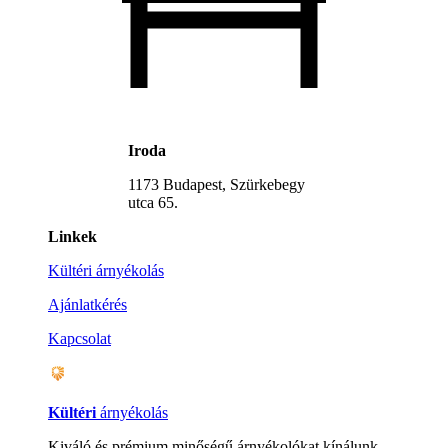
Iroda
1173 Budapest, Szürkebegy
utca 65.
Linkek
Kültéri árnyékolás
Ajánlatkérés
Kapcsolat
Kültéri
árnyékolás
Kiváló és prémium minőségű árnyékolókat kínálunk,