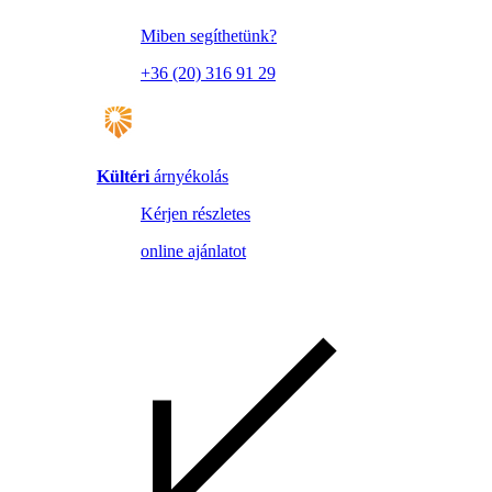
Miben segíthetünk?
+36 (20) 316 91 29
Kültéri
árnyékolás
Kérjen részletes
online ajánlatot