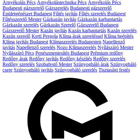
Árnyékolás Pécs
Árnyékolástechnika Pécs
Árnyékolás Pécs
Budapesti gázszerelő
Gázszerelés
Budapesti gázszerelő
Épületgépészet Budapest
Fűtés javítás
Fűtés szerelés Budapest
Fűtésszerelő Mester
Gázkazán javítás
Gázkazán karbantartás
Gázkazán szerelés
Gázkazán Szerelő
Gázszerelő Budapest
Gázszerelő Mester
Kazán javítás
Kazán karbantartás
Kazán szerelés
Kazán szerelő
Kerti Pergola
Klíma árak szereléssel
Klíma beépítés
Klíma javítás Budapest
Klímaszerelés Budapesten
Napellenző
javítás
Napellenző szerelés
Nozo Klímaszerelés
Nyílászáró Mester
Nyílászáró Pécs
Penészmentesítés Budapest
Prémium redőny
Redőny árak
Redőny javítás
Redőny készítés
Redőny szerelés
Redőny szerelés
Szobafestő Mester
Szúnyogháló árak
Szúnyogháló
csere
Szúnyogháló javítás
Szúnyogháló szerelés
Tisztasági festés