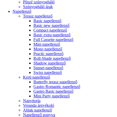
Pliszé szúnyogháló
Szúnyogháló árak
Napellenző
Terasz napellenző
Basic napellenző
Basic new napellenző
Compact napellenző
Basic extra napellenző
Full Cassette napellenző
Mini napellenző
Mono napellenző
Practic napellenző
Roll-Shade napellenző
Shadow napellenző
Sunset napellenző
Swiss napellenző
Kerti napellenző
Butterfly terasz napellenző
Gastro Romantic napellenző
Gastro Basic napellenző
Mini Party napellenző
Napvitorla
Veranda árnyékoló
Ablak napellenző
Napellenző ponyva