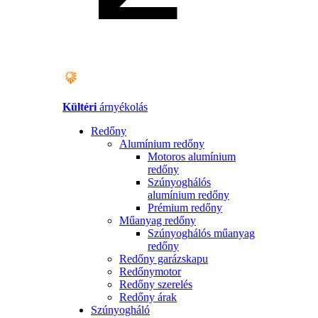
Kültéri
árnyékolás
Redőny
Alumínium redőny
Motoros alumínium
redőny
Szúnyoghálós
alumínium redőny
Prémium redőny
Műanyag redőny
Szúnyoghálós műanyag
redőny
Redőny garázskapu
Redőnymotor
Redőny szerelés
Redőny árak
Szúnyogháló