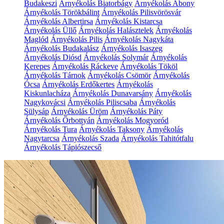
Budakeszi
Árnyékolás Biatorbágy
Árnyékolás Abony
Árnyékolás Törökbálint
Árnyékolás Pilisvörösvár
Árnyékolás Albertirsa
Árnyékolás Kistarcsa
Árnyékolás Üllő
Árnyékolás Halásztelek
Árnyékolás
Maglód
Árnyékolás Pilis
Árnyékolás Nagykáta
Árnyékolás Budakalász
Árnyékolás Isaszeg
Árnyékolás Diósd
Árnyékolás Solymár
Árnyékolás
Kerepes
Árnyékolás Ráckeve
Árnyékolás Tököl
Árnyékolás Tárnok
Árnyékolás Csömör
Árnyékolás
Ócsa
Árnyékolás Erdőkertes
Árnyékolás
Kiskunlacháza
Árnyékolás Dunavarsány
Árnyékolás
Nagykovácsi
Árnyékolás Piliscsaba
Árnyékolás
Sülysáp
Árnyékolás Üröm
Árnyékolás Páty
Árnyékolás Őrbottyán
Árnyékolás Mogyoród
Árnyékolás Tura
Árnyékolás Taksony
Árnyékolás
Nagytarcsa
Árnyékolás Szada
Árnyékolás Tahitótfalu
Árnyékolás Tápiószecső