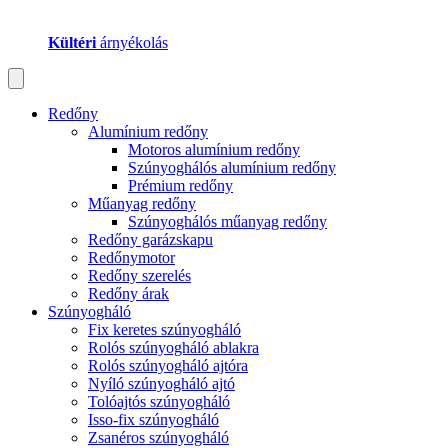
Kültéri
árnyékolás
Redőny
Alumínium redőny
Motoros alumínium redőny
Szúnyoghálós alumínium redőny
Prémium redőny
Műanyag redőny
Szúnyoghálós műanyag redőny
Redőny garázskapu
Redőnymotor
Redőny szerelés
Redőny árak
Szúnyogháló
Fix keretes szúnyogháló
Rolós szúnyogháló ablakra
Rolós szúnyogháló ajtóra
Nyíló szúnyogháló ajtó
Tolóajtós szúnyogháló
Isso-fix szúnyogháló
Zsanéros szúnyogháló