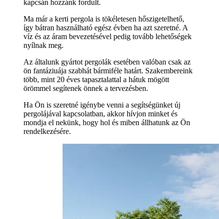
kapcsán hozzánk fordult.
Ma már a kerti pergola is tökéletesen hőszigetelhető,
így bátran használható egész évben ha azt szeretné. A
víz és az áram bevezetésével pedig tovább lehetőségek
nyílnak meg.
Az általunk gyártot pergolák esetében valóban csak az
ön fantáziuája szabhát bármiféle határt. Szakembereink
több, mint 20 éves tapasztalattal a hátuk mögött
örömmel segítenek önnek a tervezésben.
Ha Ön is szeretné igénybe venni a segítségünket új
pergolájával kapcsolatban, akkor hívjon minket és
mondja el nekünk, hogy hol és miben állhatunk az Ön
rendelkezésére.