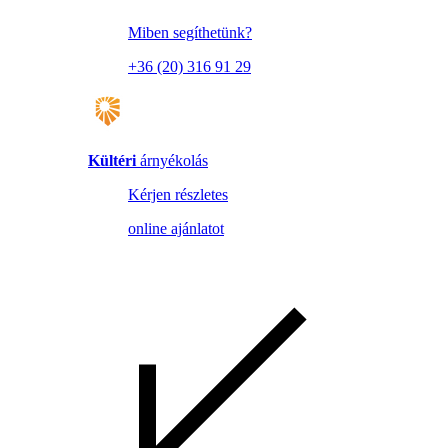
Miben segíthetünk?
+36 (20) 316 91 29
Kültéri
árnyékolás
Kérjen részletes
online ajánlatot