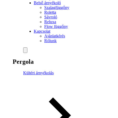
Belső árnyékoló
Szalagfüggőny
Roletta
Sávroló
Reluxa
Flow függőny
Kapcsolat
Ajánlatkérés
Rólunk
Pergola
Kültéri árnyékolás