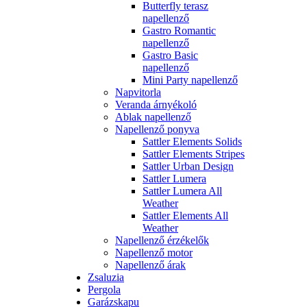
Butterfly terasz
napellenző
Gastro Romantic
napellenző
Gastro Basic
napellenző
Mini Party napellenző
Napvitorla
Veranda árnyékoló
Ablak napellenző
Napellenző ponyva
Sattler Elements Solids
Sattler Elements Stripes
Sattler Urban Design
Sattler Lumera
Sattler Lumera All
Weather
Sattler Elements All
Weather
Napellenző érzékelők
Napellenző motor
Napellenző árak
Zsaluzia
Pergola
Garázskapu