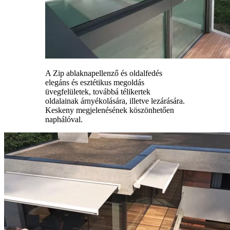
A Zip ablaknapellenző és oldalfedés
elegáns és esztétikus megoldás
üvegfelületek, továbbá télikertek
oldalainak árnyékolására, illetve lezárására.
Keskeny megjelenésének köszönhetően
naphálóval.