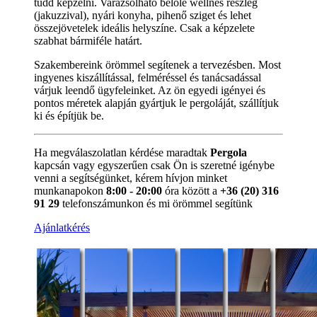
tudd képzelni. Varázsolható belőle wellnes részleg
(jakuzzival), nyári konyha, pihenő sziget és lehet
összejövetelek ideális helyszíne. Csak a képzelete
szabhat bármiféle határt.
Szakembereink örömmel segítenek a tervezésben. Most
ingyenes kiszállítással, felméréssel és tanácsadással
várjuk leendő ügyfeleinket. Az ön egyedi igényei és
pontos méretek alapján gyártjuk le pergoláját, szállítjuk
ki és építjük be.
Ha megválaszolatlan kérdése maradtak
Pergola
kapcsán vagy egyszerűen csak Ön is szeretné igénybe
venni a segítségünket, kérem hívjon minket
munkanapokon
8:00 - 20:00
óra között a
+36 (20) 316
91 29
telefonszámunkon és mi örömmel segítünk
Ajánlatkérés