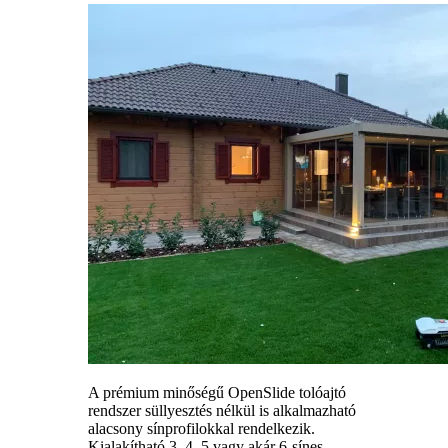
A prémium minőségű OpenSlide tolóajtó
rendszer süllyesztés nélkül is alkalmazható
alacsony sínprofilokkal rendelkezik.
Kialakítható 3, 4, 5 vagy akár 6-sínes