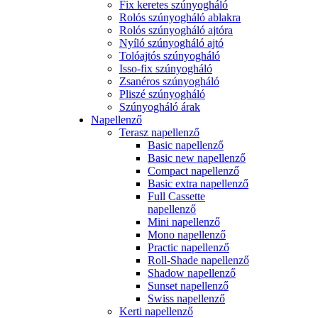
Fix keretes szúnyogháló
Rolós szúnyogháló ablakra
Rolós szúnyogháló ajtóra
Nyíló szúnyogháló ajtó
Tolóajtós szúnyogháló
Isso-fix szúnyogháló
Zsanéros szúnyogháló
Pliszé szúnyogháló
Szúnyogháló árak
Napellenző
Terasz napellenző
Basic napellenző
Basic new napellenző
Compact napellenző
Basic extra napellenző
Full Cassette
napellenző
Mini napellenző
Mono napellenző
Practic napellenző
Roll-Shade napellenző
Shadow napellenző
Sunset napellenző
Swiss napellenző
Kerti napellenző