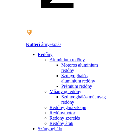
Kültéri
árnyékolás
Redőny
Alumínium redőny
Motoros alumínium
redőny
Szúnyoghálós
alumínium redőny
Prémium redőny
Műanyag redőny
Szúnyoghálós műanyag
redőny
Redőny garázskapu
Redőnymotor
Redőny szerelés
Redőny árak
Szúnyogháló