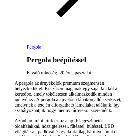
Pergola
Pergola beépítéssel
Kiváló minőség, 20 év tapasztalat
A pergola az árnyékolók prémium szegmensén
helyezkedik el. Készítsen magának egy saját kuckót a
kertedbe, amely tökéletesen alkalmazkodik minden
igényéhez. A pergola alapvetően lábakon álló szerkezet,
amelynek a tetején elforgatható lamellákat találunk, így
szabályozhatjuk hogy mennyi árnyékot szeretnénk.
Azonban, mint írtuk ez az alap. Kiegészíthető
oldalfalakkal, hőszigteléssel, fűtéssel, hűtéssel, LED
világítással, padlóval és gyakorlatilag bármivel amit el