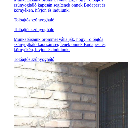
szúnyogháló kapcsán segítenek önnek Budapest és
környékén, hívjon és indulunk.
Tolóajtós szúnyogháló
Tolóajtós szúnyogháló
Munkatársaink örömmel vállalják, hogy Tolóajtós
szúnyogháló kapcsán segítenek önnek Budapest és
környékén, hívjon és indulunk.
Tolóajtós szúnyogháló