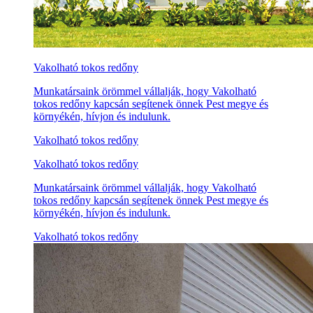
Vakolható tokos redőny
Munkatársaink örömmel vállalják, hogy Vakolható
tokos redőny kapcsán segítenek önnek Pest megye és
környékén, hívjon és indulunk.
Vakolható tokos redőny
Vakolható tokos redőny
Munkatársaink örömmel vállalják, hogy Vakolható
tokos redőny kapcsán segítenek önnek Pest megye és
környékén, hívjon és indulunk.
Vakolható tokos redőny