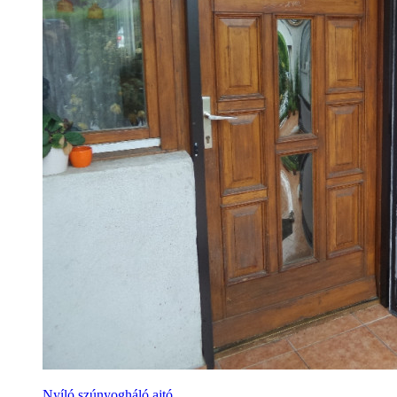
Nyíló szúnyogháló ajtó