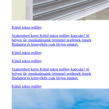
Külső tokos redőny
Szakembert keres Külső tokos redőny kapcsán? Jó
helyen jár, munkatársaink örömmel segítenek önnek
Budapest és környékén csak hívjon minket.
Külső tokos redőny
Külső tokos redőny
Szakembert keres Külső tokos redőny kapcsán? Jó
helyen jár, munkatársaink örömmel segítenek önnek
Budapest és környékén csak hívjon minket.
Külső tokos redőny