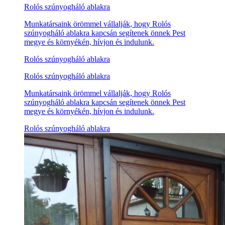
Rolós szúnyogháló ablakra
Munkatársaink örömmel vállalják, hogy Rolós
szúnyogháló ablakra kapcsán segítenek önnek Pest
megye és környékén, hívjon és indulunk.
Rolós szúnyogháló ablakra
Rolós szúnyogháló ablakra
Munkatársaink örömmel vállalják, hogy Rolós
szúnyogháló ablakra kapcsán segítenek önnek Pest
megye és környékén, hívjon és indulunk.
Rolós szúnyogháló ablakra