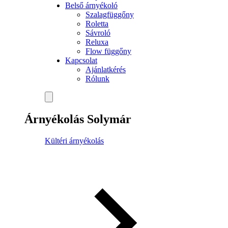
Belső árnyékoló
Szalagfüggőny
Roletta
Sávroló
Reluxa
Flow függőny
Kapcsolat
Ajánlatkérés
Rólunk
Árnyékolás Solymár
Kültéri árnyékolás