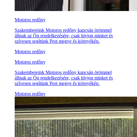
Motoros redőny
Szakembereink Motoros redőny kapcsán örömmel
állnak az Ön rendelkezésére, csak hívjon minket és
szívesen segítünk Pest megye és környékén.
Motoros redőny
Motoros redőny
Szakembereink Motoros redőny kapcsán örömmel
állnak az Ön rendelkezésére, csak hívjon minket és
szívesen segítünk Pest megye és környékén.
Motoros redőny