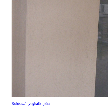
Rolós szúnyogháló ajtóra