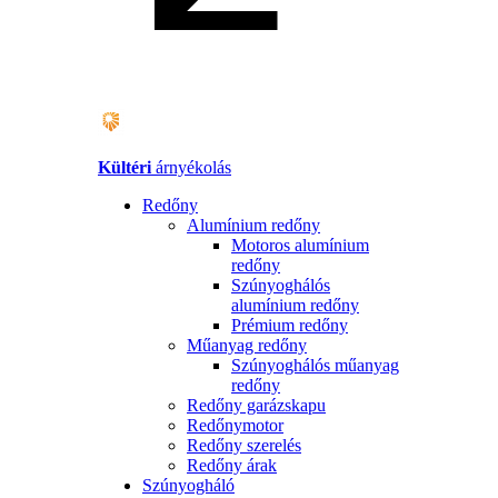
Kültéri
árnyékolás
Redőny
Alumínium redőny
Motoros alumínium
redőny
Szúnyoghálós
alumínium redőny
Prémium redőny
Műanyag redőny
Szúnyoghálós műanyag
redőny
Redőny garázskapu
Redőnymotor
Redőny szerelés
Redőny árak
Szúnyogháló