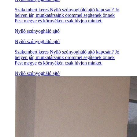
Szakembert keres Nyíló szúnyogháló ajtó kapcsán? Jó
helyen jár, munkatársaink örömmel segítenek önnek
Pest megye és környékén csak hívjon minket.
Nyíló szúnyogháló ajtó
Nyíló szúnyogháló ajtó
Szakembert keres Nyíló szúnyogháló ajtó kapcsán? Jó
helyen jár, munkatársaink örömmel segítenek önnek
Pest megye és környékén csak hívjon minket.
Nyíló szúnyogháló ajtó