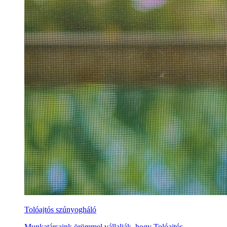
Tolóajtós szúnyogháló
Munkatársaink örömmel vállalják, hogy Tolóajtós