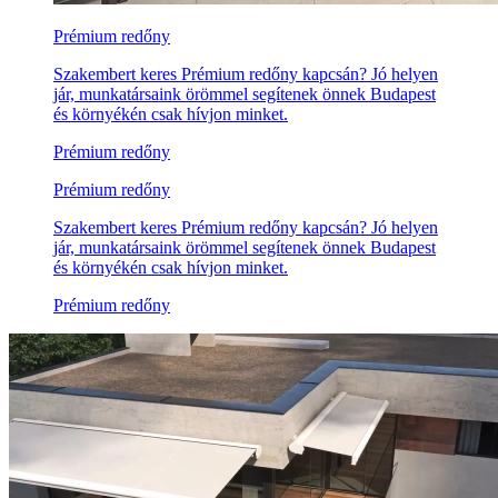
Prémium redőny
Szakembert keres Prémium redőny kapcsán? Jó helyen
jár, munkatársaink örömmel segítenek önnek Budapest
és környékén csak hívjon minket.
Prémium redőny
Prémium redőny
Szakembert keres Prémium redőny kapcsán? Jó helyen
jár, munkatársaink örömmel segítenek önnek Budapest
és környékén csak hívjon minket.
Prémium redőny