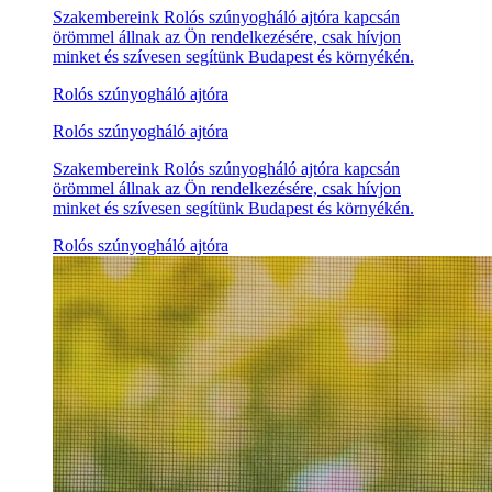
Szakembereink Rolós szúnyogháló ajtóra kapcsán
örömmel állnak az Ön rendelkezésére, csak hívjon
minket és szívesen segítünk Budapest és környékén.
Rolós szúnyogháló ajtóra
Rolós szúnyogháló ajtóra
Szakembereink Rolós szúnyogháló ajtóra kapcsán
örömmel állnak az Ön rendelkezésére, csak hívjon
minket és szívesen segítünk Budapest és környékén.
Rolós szúnyogháló ajtóra