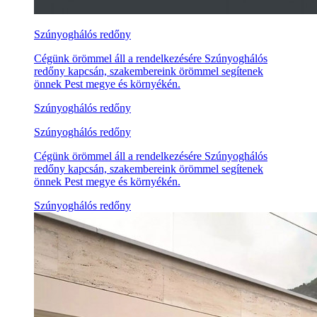
Szúnyoghálós redőny
Cégünk örömmel áll a rendelkezésére Szúnyoghálós
redőny kapcsán, szakembereink örömmel segítenek
önnek Pest megye és környékén.
Szúnyoghálós redőny
Szúnyoghálós redőny
Cégünk örömmel áll a rendelkezésére Szúnyoghálós
redőny kapcsán, szakembereink örömmel segítenek
önnek Pest megye és környékén.
Szúnyoghálós redőny