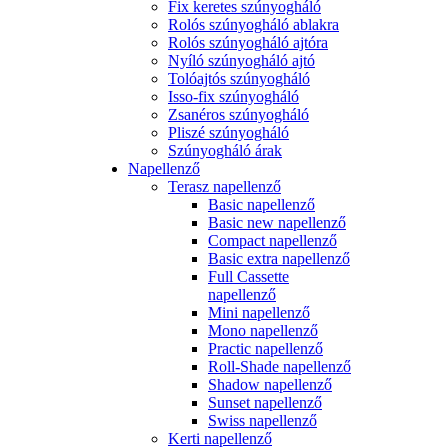
Fix keretes szúnyogháló
Rolós szúnyogháló ablakra
Rolós szúnyogháló ajtóra
Nyíló szúnyogháló ajtó
Tolóajtós szúnyogháló
Isso-fix szúnyogháló
Zsanéros szúnyogháló
Pliszé szúnyogháló
Szúnyogháló árak
Napellenző
Terasz napellenző
Basic napellenző
Basic new napellenző
Compact napellenző
Basic extra napellenző
Full Cassette
napellenző
Mini napellenző
Mono napellenző
Practic napellenző
Roll-Shade napellenző
Shadow napellenző
Sunset napellenző
Swiss napellenző
Kerti napellenző