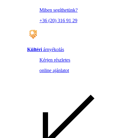
Miben segíthetünk?
+36 (20) 316 91 29
Kültéri
árnyékolás
Kérjen részletes
online ajánlatot