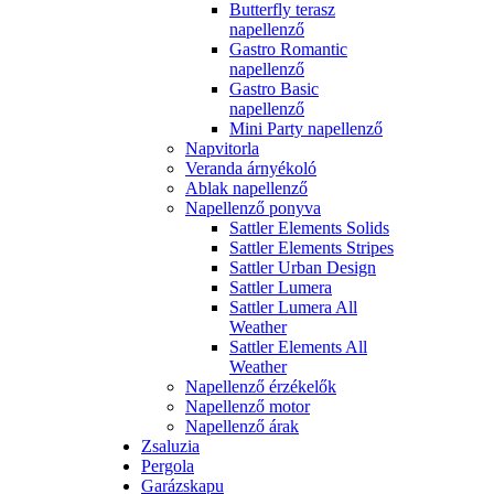
Butterfly terasz
napellenző
Gastro Romantic
napellenző
Gastro Basic
napellenző
Mini Party napellenző
Napvitorla
Veranda árnyékoló
Ablak napellenző
Napellenző ponyva
Sattler Elements Solids
Sattler Elements Stripes
Sattler Urban Design
Sattler Lumera
Sattler Lumera All
Weather
Sattler Elements All
Weather
Napellenző érzékelők
Napellenző motor
Napellenző árak
Zsaluzia
Pergola
Garázskapu