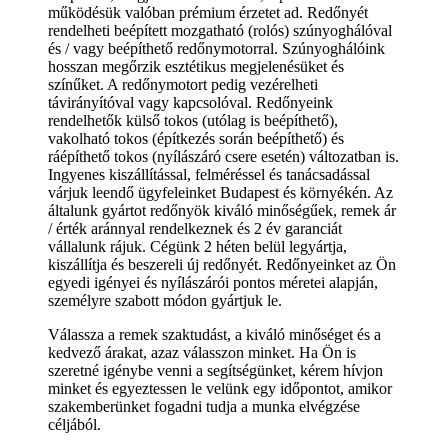
működésük valóban prémium érzetet ad. Redőnyét
rendelheti beépített mozgatható (rolós) szúnyoghálóval
és / vagy beépíthető redőnymotorral. Szúnyoghálóink
hosszan megőrzik esztétikus megjelenésüket és
színűket. A redőnymotort pedig vezérelheti
távirányítóval vagy kapcsolóval. Redőnyeink
rendelhetők külső tokos (utólag is beépíthető),
vakolható tokos (építkezés során beépíthető) és
ráépíthető tokos (nyílászáró csere esetén) változatban is.
Ingyenes kiszállítással, felméréssel és tanácsadással
várjuk leendő ügyfeleinket Budapest és környékén. Az
általunk gyártot redőnyök kiváló minőségűek, remek ár
/ érték aránnyal rendelkeznek és 2 év garanciát
vállalunk rájuk. Cégünk 2 héten belül legyártja,
kiszállítja és beszereli új redőnyét. Redőnyeinket az Ön
egyedi igényei és nyílászárói pontos méretei alapján,
személyre szabott módon gyártjuk le.
Válassza a remek szaktudást, a kiváló minőséget és a
kedvező árakat, azaz válasszon minket. Ha Ön is
szeretné igénybe venni a segítségünket, kérem hívjon
minket és egyeztessen le velünk egy időpontot, amikor
szakemberünket fogadni tudja a munka elvégzése
céljából.