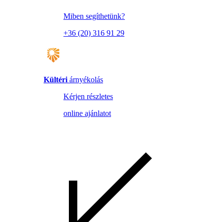
Miben segíthetünk?
+36 (20) 316 91 29
Kültéri
árnyékolás
Kérjen részletes
online ajánlatot