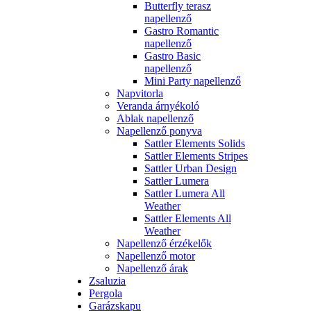
Butterfly terasz
napellenző
Gastro Romantic
napellenző
Gastro Basic
napellenző
Mini Party napellenző
Napvitorla
Veranda árnyékoló
Ablak napellenző
Napellenző ponyva
Sattler Elements Solids
Sattler Elements Stripes
Sattler Urban Design
Sattler Lumera
Sattler Lumera All
Weather
Sattler Elements All
Weather
Napellenző érzékelők
Napellenző motor
Napellenző árak
Zsaluzia
Pergola
Garázskapu