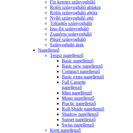
Fix keretes szúnyogháló
Rolós szúnyogháló ablakra
Rolós szúnyogháló ajtóra
Nyíló szúnyogháló ajtó
Tolóajtós szúnyogháló
Isso-fix szúnyogháló
Zsanéros szúnyogháló
Pliszé szúnyogháló
Szúnyogháló árak
Napellenző
Terasz napellenző
Basic napellenző
Basic new napellenző
Compact napellenző
Basic extra napellenző
Full Cassette
napellenző
Mini napellenző
Mono napellenző
Practic napellenző
Roll-Shade napellenző
Shadow napellenző
Sunset napellenző
Swiss napellenző
Kerti napellenző