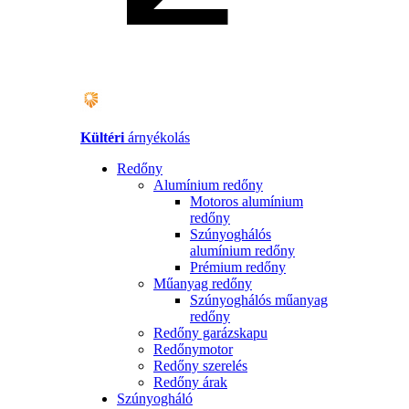
Kültéri
árnyékolás
Redőny
Alumínium redőny
Motoros alumínium
redőny
Szúnyoghálós
alumínium redőny
Prémium redőny
Műanyag redőny
Szúnyoghálós műanyag
redőny
Redőny garázskapu
Redőnymotor
Redőny szerelés
Redőny árak
Szúnyogháló