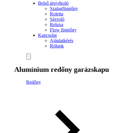
Belső árnyékoló
Szalagfüggőny
Roletta
Sávroló
Reluxa
Flow függőny
Kapcsolat
Ajánlatkérés
Rólunk
Alumínium redőny garázskapu
Redőny