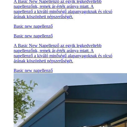
A Basic New Napellenző az egyik legkedveltebb
napellenzőnk, remek ár-érték aránya miatt. A
napellenző a kiváló minőségű alapanyagoknak és olcsó
árának köszönheti népszerűségét.
Basic new napellenző
Basic new napellenző
A Basic New Napellenző az egyik legkedveltebb
napellenzőnk, remek ár-érték aránya miatt. A
napellenző a kiváló minőségű alapanyagoknak és olcsó
árának köszönheti népszerűségét.
Basic new napellenző