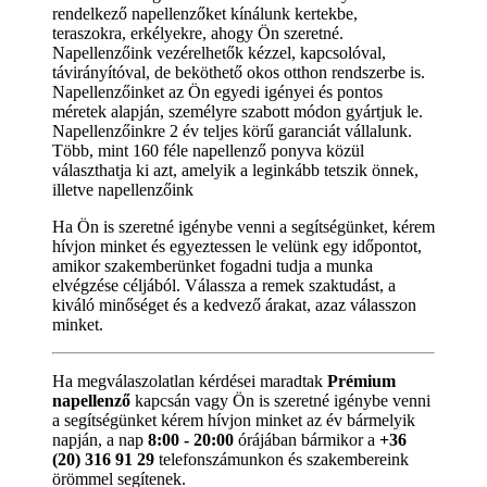
rendelkező napellenzőket kínálunk kertekbe,
teraszokra, erkélyekre, ahogy Ön szeretné.
Napellenzőink vezérelhetők kézzel, kapcsolóval,
távirányítóval, de beköthető okos otthon rendszerbe is.
Napellenzőinket az Ön egyedi igényei és pontos
méretek alapján, személyre szabott módon gyártjuk le.
Napellenzőinkre 2 év teljes körű garanciát vállalunk.
Több, mint 160 féle napellenző ponyva közül
választhatja ki azt, amelyik a leginkább tetszik önnek,
illetve napellenzőink
Ha Ön is szeretné igénybe venni a segítségünket, kérem
hívjon minket és egyeztessen le velünk egy időpontot,
amikor szakemberünket fogadni tudja a munka
elvégzése céljából. Válassza a remek szaktudást, a
kiváló minőséget és a kedvező árakat, azaz válasszon
minket.
Ha megválaszolatlan kérdései maradtak
Prémium
napellenző
kapcsán vagy Ön is szeretné igénybe venni
a segítségünket kérem hívjon minket az év bármelyik
napján, a nap
8:00 - 20:00
órájában bármikor a
+36
(20) 316 91 29
telefonszámunkon és szakembereink
örömmel segítenek.