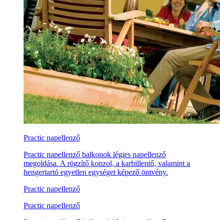
Practic napellenző
Practic napellenző balkonok légies napellenző
megoldása. A rögzítő konzol, a karbillentő, valamint a
hengertartó egyetlen egységet képező öntvény.
Practic napellenző
Practic napellenző