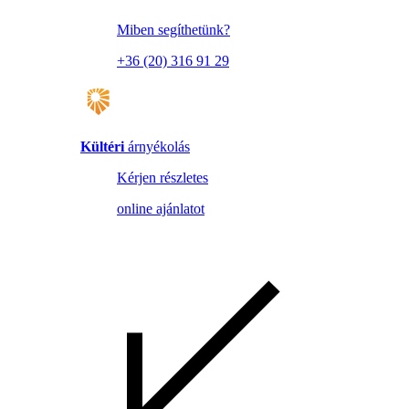
Miben segíthetünk?
+36 (20) 316 91 29
Kültéri
árnyékolás
Kérjen részletes
online ajánlatot