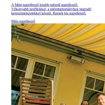
A Mini napellenző kisebb méretű napellenző.
Vékonyabb profilokkal, a mérettartományhoz igazodó
keresztmetszetekkel készül. Remek kis napellenző.
Mini napellenző