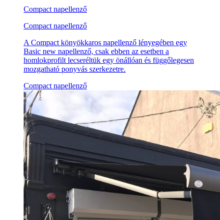
Compact napellenző
Compact napellenző
A Compact könyökkaros napellenző lényegében egy
Basic new napellenző, csak ebben az esetben a
homlokprofilt lecseréltük egy önállóan és függőlegesen
mozgatható ponyvás szerkezetre.
Compact napellenző