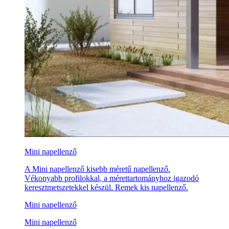
Mini napellenző
A Mini napellenző kisebb méretű napellenző.
Vékonyabb profilokkal, a mérettartományhoz igazodó
keresztmetszetekkel készül. Remek kis napellenző.
Mini napellenző
Mini napellenző