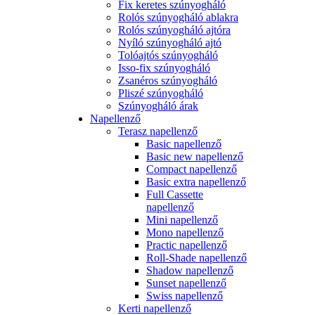
Fix keretes szúnyogháló
Rolós szúnyogháló ablakra
Rolós szúnyogháló ajtóra
Nyíló szúnyogháló ajtó
Tolóajtós szúnyogháló
Isso-fix szúnyogháló
Zsanéros szúnyogháló
Pliszé szúnyogháló
Szúnyogháló árak
Napellenző
Terasz napellenző
Basic napellenző
Basic new napellenző
Compact napellenző
Basic extra napellenző
Full Cassette
napellenző
Mini napellenző
Mono napellenző
Practic napellenző
Roll-Shade napellenző
Shadow napellenző
Sunset napellenző
Swiss napellenző
Kerti napellenző