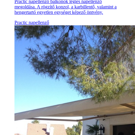
Practic napellenző balkonok légies napellenző
megoldása. A rögzítő konzol, a karbillentő, valamint a
hengertartó egyetlen egységet képező öntvény.
Practic napellenző