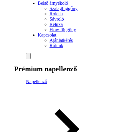
Belső árnyékoló
Szalagfüggőny
Roletta
Sávroló
Reluxa
Flow függőny
Kapcsolat
Ajánlatkérés
Rólunk
Prémium napellenző
Napellenző