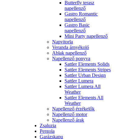
Butterfly terasz
napellenző
Gastro Romantic
napellenző
Gastro Basic
napellenző
Mini Party napellenző
Napvitorla
Veranda árnyékoló
Ablak napellenző
Napellenző ponyva
Sattler Elements Solids
Sattler Elements Stripes
Sattler Urban Design
Sattler Lumera
Sattler Lumera All
Weather
Sattler Elements All
Weather
Napellenző érzékelők
Napellenző motor
Napellenző árak
Zsaluzia
Pergola
Garázskapu