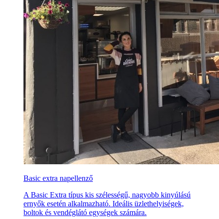
Basic extra napellenző
A Basic Extra típus kis szélességű, nagyobb kinyúlású
ernyők esetén alkalmazható. Ideális üzlethelyiségek,
boltok és vendéglátó egységek számára.