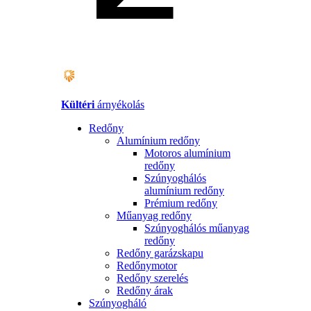
Kültéri
árnyékolás
Redőny
Alumínium redőny
Motoros alumínium
redőny
Szúnyoghálós
alumínium redőny
Prémium redőny
Műanyag redőny
Szúnyoghálós műanyag
redőny
Redőny garázskapu
Redőnymotor
Redőny szerelés
Redőny árak
Szúnyogháló