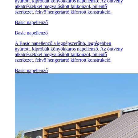
gyártott, kipróbált könyökkaros napellenző. Az öntvény
alkatrészekkel megvalósított falikonzol, billentő
szerkezet, fekvő hengertartó kiforrott konstrukció.
Basic napellenző
Basic napellenző
A Basic napellenző a legnépszerűbb, legrégebben
gyártott, kipróbált könyökkaros napellenző. Az öntvény
alkatrészekkel megvalósított falikonzol, billentő
szerkezet, fekvő hengertartó kiforrott konstrukció.
Basic napellenző