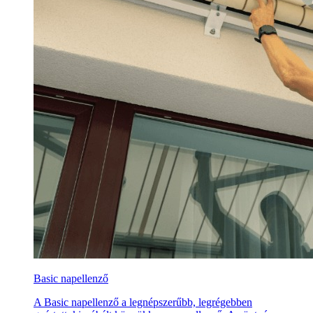
Basic napellenző
A Basic napellenző a legnépszerűbb, legrégebben