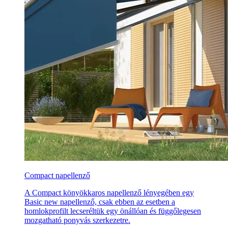
Compact napellenző
A Compact könyökkaros napellenző lényegében egy
Basic new napellenző, csak ebben az esetben a
homlokprofilt lecseréltük egy önállóan és függőlegesen
mozgatható ponyvás szerkezetre.