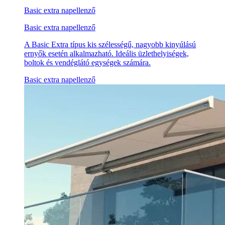
Basic extra napellenző
Basic extra napellenző
A Basic Extra típus kis szélességű, nagyobb kinyúlású
ernyők esetén alkalmazható. Ideális üzlethelyiségek,
boltok és vendéglátó egységek számára.
Basic extra napellenző