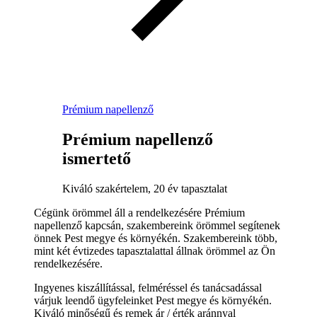
Prémium napellenző
Prémium napellenző
ismertető
Kiváló szakértelem, 20 év tapasztalat
Cégünk örömmel áll a rendelkezésére Prémium
napellenző kapcsán, szakembereink örömmel segítenek
önnek Pest megye és környékén. Szakembereink több,
mint két évtizedes tapasztalattal állnak örömmel az Ön
rendelkezésére.
Ingyenes kiszállítással, felméréssel és tanácsadással
várjuk leendő ügyfeleinket Pest megye és környékén.
Kiváló minőségű és remek ár / érték aránnyal