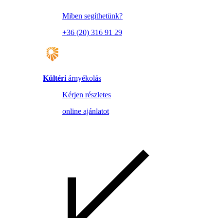
Miben segíthetünk?
+36 (20) 316 91 29
Kültéri
árnyékolás
Kérjen részletes
online ajánlatot