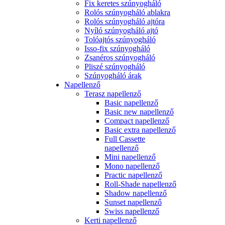
Fix keretes szúnyogháló
Rolós szúnyogháló ablakra
Rolós szúnyogháló ajtóra
Nyíló szúnyogháló ajtó
Tolóajtós szúnyogháló
Isso-fix szúnyogháló
Zsanéros szúnyogháló
Pliszé szúnyogháló
Szúnyogháló árak
Napellenző
Terasz napellenző
Basic napellenző
Basic new napellenző
Compact napellenző
Basic extra napellenző
Full Cassette
napellenző
Mini napellenző
Mono napellenző
Practic napellenző
Roll-Shade napellenző
Shadow napellenző
Sunset napellenző
Swiss napellenző
Kerti napellenző