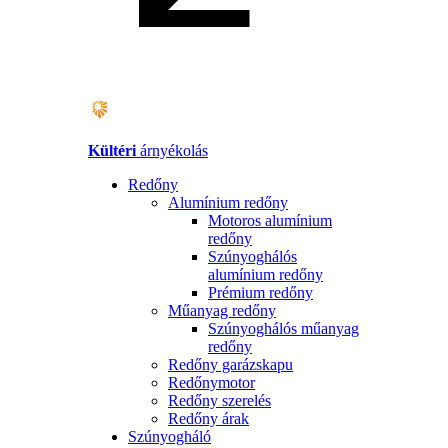
Kültéri
árnyékolás
Redőny
Alumínium redőny
Motoros alumínium
redőny
Szúnyoghálós
alumínium redőny
Prémium redőny
Műanyag redőny
Szúnyoghálós műanyag
redőny
Redőny garázskapu
Redőnymotor
Redőny szerelés
Redőny árak
Szúnyogháló