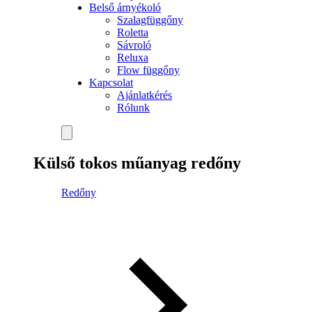
Belső árnyékoló
Szalagfüggőny
Roletta
Sávroló
Reluxa
Flow függőny
Kapcsolat
Ajánlatkérés
Rólunk
Külső tokos műanyag redőny
Redőny