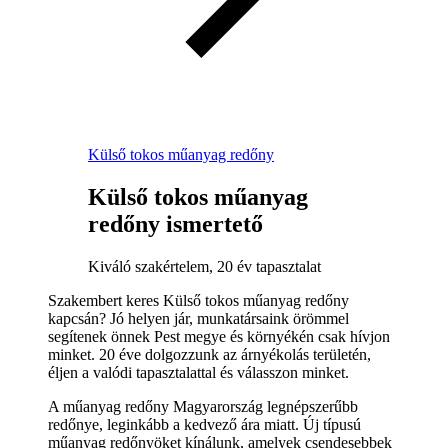
Külső tokos műanyag redőny
Külső tokos műanyag
redőny ismertető
Kiváló szakértelem, 20 év tapasztalat
Szakembert keres Külső tokos műanyag redőny
kapcsán? Jó helyen jár, munkatársaink örömmel
segítenek önnek Pest megye és környékén csak hívjon
minket. 20 éve dolgozzunk az árnyékolás területén,
éljen a valódi tapasztalattal és válasszon minket.
A műanyag redőny Magyarország legnépszerűbb
redőnye, leginkább a kedvező ára miatt. Új típusú
műanyag redőnyöket kínálunk, amelyek csendesebbek