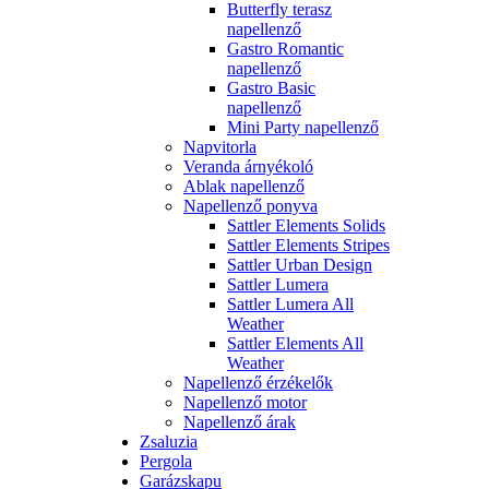
Butterfly terasz
napellenző
Gastro Romantic
napellenző
Gastro Basic
napellenző
Mini Party napellenző
Napvitorla
Veranda árnyékoló
Ablak napellenző
Napellenző ponyva
Sattler Elements Solids
Sattler Elements Stripes
Sattler Urban Design
Sattler Lumera
Sattler Lumera All
Weather
Sattler Elements All
Weather
Napellenző érzékelők
Napellenző motor
Napellenző árak
Zsaluzia
Pergola
Garázskapu