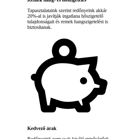
Tapasztalataink szerint redőnyeink akkár
20%-al is javítják ingatlana hőszigetelő
tulajdonságait és remek hangszigetelést is
biztosítanak.
Kedvező árak
Redőnyeink nem csak kiváló minőségűek,