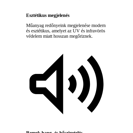
Esztétikus megjelenés
Műanyag redőnyeink megjelenése modern
és esztétikus, amelyet az UV és infravörös
védelem miatt hosszan megőriznek.
Remek hang- és hőszigetelés