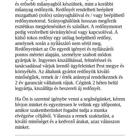
és erősebb műanyagból készülnek, mint a korábbi
műanyag redőnyök. Redőnyét rendelheti beépített
mozgatható (rolós) szúnyoghálóval és / vagy beépíthető
redőnymotorral. Szúnyoghálóink hosszan megőrzik
esztétikus megjelenésüket és színűket. A redőnymotort
pedig vezérelheti távirányítóval vagy kapcsolóval. A
külső tokos redőny egy utólag beépíthető redőny,
amelynek során a nyílászáró nem sérül meg.
Redőnyeinket az Ön egyedi igényei és nyílászárói
pontos méretei alapján, személyre szabott módon
gyártjuk le. Ingyenes kiszállítással, felméréssel és
tanácsadással várjuk leendő ügyfeleinket Pest megye és
környékén. Az általunk gyártot redőnyök kiváló
minőségűek, remek ár / érték aránnyal rendelkeznek és
2 év garanciát vállalunk rájuk. Cégünk 2 héten belül
legyártja, kiszállítja és beszereli új redőnyét.
Ha Ön is szeretné igénybe venni a segítségünket, kérem
hívjon minket és egyeztessen le velünk egy időpontot,
amikor szakemberünket fogadni tudja a munka
elvégzése céljából. Válassza a remek szaktudást, a
kiváló minőséget és a kedvező árakat, azaz válasszon
minket.