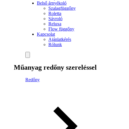
Belső árnyékoló
Szalagfüggőny
Roletta
Sávroló
Reluxa
Flow függőny
Kapcsolat
Ajánlatkérés
Rólunk
Műanyag redőny szereléssel
Redőny