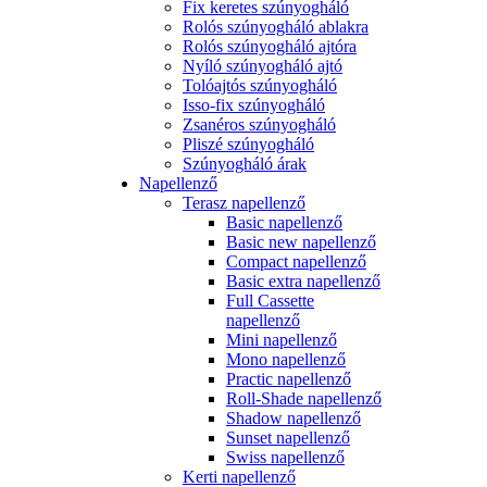
Fix keretes szúnyogháló
Rolós szúnyogháló ablakra
Rolós szúnyogháló ajtóra
Nyíló szúnyogháló ajtó
Tolóajtós szúnyogháló
Isso-fix szúnyogháló
Zsanéros szúnyogháló
Pliszé szúnyogháló
Szúnyogháló árak
Napellenző
Terasz napellenző
Basic napellenző
Basic new napellenző
Compact napellenző
Basic extra napellenző
Full Cassette
napellenző
Mini napellenző
Mono napellenző
Practic napellenző
Roll-Shade napellenző
Shadow napellenző
Sunset napellenző
Swiss napellenző
Kerti napellenző