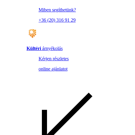
Miben segíthetünk?
+36 (20) 316 91 29
Kültéri
árnyékolás
Kérjen részletes
online ajánlatot