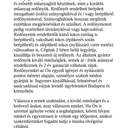
és erősebb műanyagból készülnek, mint a korábbi
műanyag redőnyök. Redőnyét rendelheti beépített
mozgatható (rolós) szúnyoghálóval és / vagy beépíthető
redőnymotorral. Szúnyoghálóink hosszan megőrzik
esztétikus megjelenésüket és színűket. A redőnymotort
pedig vezérelheti távirányítóval vagy kapcsolóval.
Redőnyeink rendelhetők külső tokos (utólag is
beépíthető), vakolható tokos (építkezés során
beépíthető) és ráépíthető tokos (nyílászáró csere esetén)
változatban is. Cégünk 2 héten belül legyártja,
kiszállítja és beszereli új redőnyét. Az általunk gyártot
redőnyök kiváló minőségűek, remek ár / érték aránnyal
rendelkeznek és 2 év garanciát vállalunk rájuk.
Redőnyeinket az Ön egyedi igényei és nyílászárói
pontos méretei alapján, személyre szabott módon
gyártjuk le. Ingyenes kiszállítással, felméréssel és
tanácsadással várjuk leendő ügyfeleinket Budapest és
környékén.
Válassza a remek szaktudást, a kiváló minőséget és a
kedvező árakat, azaz válasszon minket. Ha Ön is
szeretné igénybe venni a segítségünket, kérem hívjon
minket és egyeztessen le velünk egy időpontot, amikor
szakemberünket fogadni tudja a munka elvégzése
céljából.