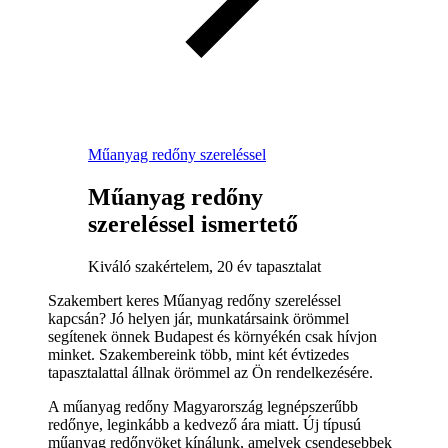
Műanyag redőny szereléssel
Műanyag redőny
szereléssel ismertető
Kiváló szakértelem, 20 év tapasztalat
Szakembert keres Műanyag redőny szereléssel
kapcsán? Jó helyen jár, munkatársaink örömmel
segítenek önnek Budapest és környékén csak hívjon
minket. Szakembereink több, mint két évtizedes
tapasztalattal állnak örömmel az Ön rendelkezésére.
A műanyag redőny Magyarország legnépszerűbb
redőnye, leginkább a kedvező ára miatt. Új típusú
műanyag redőnyöket kínálunk, amelyek csendesebbek