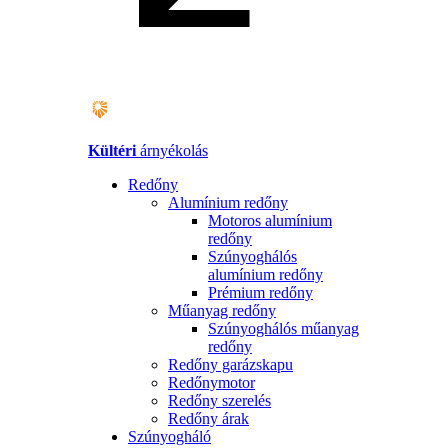
Kültéri
árnyékolás
Redőny
Alumínium redőny
Motoros alumínium
redőny
Szúnyoghálós
alumínium redőny
Prémium redőny
Műanyag redőny
Szúnyoghálós műanyag
redőny
Redőny garázskapu
Redőnymotor
Redőny szerelés
Redőny árak
Szúnyogháló