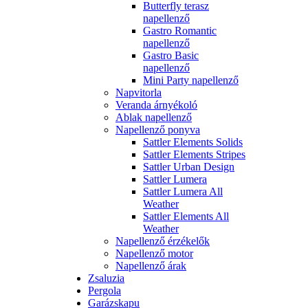
Butterfly terasz
napellenző
Gastro Romantic
napellenző
Gastro Basic
napellenző
Mini Party napellenző
Napvitorla
Veranda árnyékoló
Ablak napellenző
Napellenző ponyva
Sattler Elements Solids
Sattler Elements Stripes
Sattler Urban Design
Sattler Lumera
Sattler Lumera All
Weather
Sattler Elements All
Weather
Napellenző érzékelők
Napellenző motor
Napellenző árak
Zsaluzia
Pergola
Garázskapu