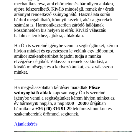
mechanikus rész, ami eltörhetne és bármilyen ablakra,
ajtóra felszerelhető. Kiváló minőségű, remek ár / érték
aránnyal rendelkező szúnyogháló. Használata során
bárhol megállítható, könnyű kezelni, akár a gyerekek
számára is. Harmonikaszerűen záródó hálójának
köszönhetően kis helyen is elfér. Kiváló választás
hatalmas terekhez, ajtókra, ablakokra.
Ha Ön is szeretné igénybe venni a segítségünket, kérem
hívjon minket és egyeztessen le velünk egy időpontot,
amikor szakemberünket fogadni tudja a munka
elvégzése céljából. Válassza a remek szaktudást, a
kiváló minőséget és a kedvező árakat, azaz válasszon
minket.
Ha megválaszolatlan kérdései maradtak
Pliszé
szúnyogháló ablak
kapcsán vagy Ön is szeretné
igénybe venni a segítségünket kérem hívjon minket az
év bármelyik napján, a nap
8:00 - 20:00
órájában
bármikor a
+36 (20) 316 91 29
telefonszámunkon és
szakembereink örömmel segítenek.
Ajánlatkérés