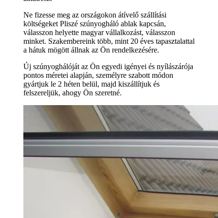
Ne fizesse meg az országokon átívelő szállítási
költségeket Pliszé szúnyogháló ablak kapcsán,
válasszon helyette magyar vállalkozást, válasszon
minket. Szakembereink több, mint 20 éves tapasztalattal
a hátuk mögött állnak az Ön rendelkezésére.
Új szúnyoghálóját az Ön egyedi igényei és nyílászárója
pontos méretei alapján, személyre szabott módon
gyártjuk le 2 héten belül, majd kiszállítjuk és
felszereljük, ahogy Ön szeretné.