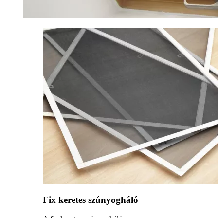
Fix keretes szúnyogháló