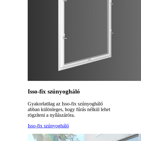
Isso-fix szúnyogháló
Gyakorlatilag az Isso-fix szúnyogháló
abban különleges, hogy fúrás nélkül lehet
rögzíteni a nyílászáróra.
Isso-fix szúnyogháló