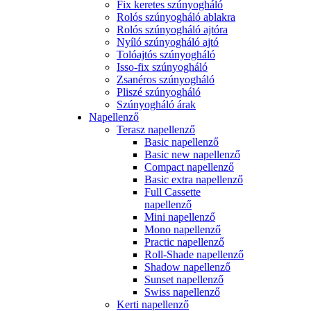
Fix keretes szúnyogháló
Rolós szúnyogháló ablakra
Rolós szúnyogháló ajtóra
Nyíló szúnyogháló ajtó
Tolóajtós szúnyogháló
Isso-fix szúnyogháló
Zsanéros szúnyogháló
Pliszé szúnyogháló
Szúnyogháló árak
Napellenző
Terasz napellenző
Basic napellenző
Basic new napellenző
Compact napellenző
Basic extra napellenző
Full Cassette
napellenző
Mini napellenző
Mono napellenző
Practic napellenző
Roll-Shade napellenző
Shadow napellenző
Sunset napellenző
Swiss napellenző
Kerti napellenző