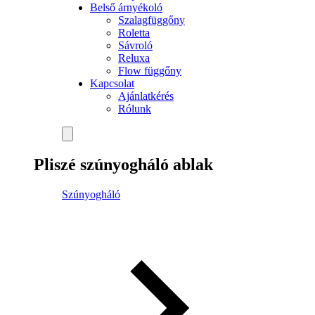
Belső árnyékoló
Szalagfüggőny
Roletta
Sávroló
Reluxa
Flow függőny
Kapcsolat
Ajánlatkérés
Rólunk
Pliszé szúnyogháló ablak
Szúnyogháló