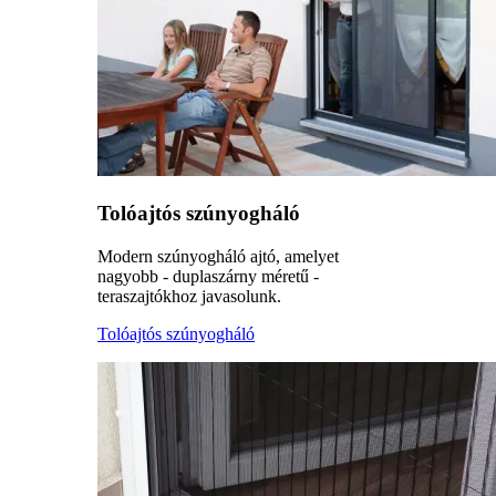
Tolóajtós szúnyogháló
Modern szúnyogháló ajtó, amelyet
nagyobb - duplaszárny méretű -
teraszajtókhoz javasolunk.
Tolóajtós szúnyogháló