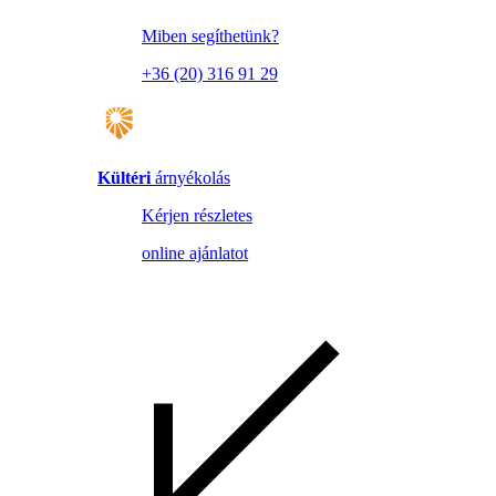
Miben segíthetünk?
+36 (20) 316 91 29
Kültéri
árnyékolás
Kérjen részletes
online ajánlatot