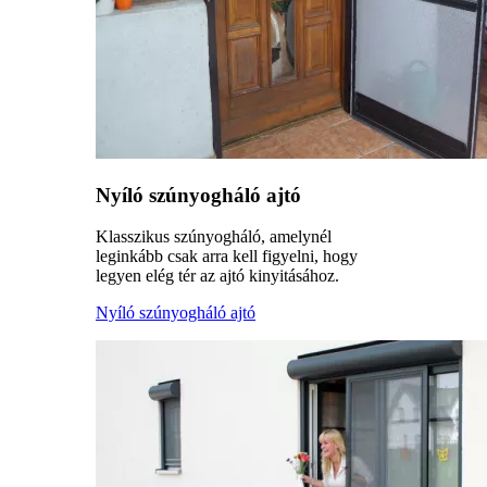
Nyíló szúnyogháló ajtó
Klasszikus szúnyogháló, amelynél
leginkább csak arra kell figyelni, hogy
legyen elég tér az ajtó kinyitásához.
Nyíló szúnyogháló ajtó