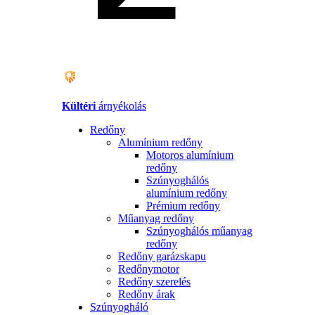
Kültéri
árnyékolás
Redőny
Alumínium redőny
Motoros alumínium
redőny
Szúnyoghálós
alumínium redőny
Prémium redőny
Műanyag redőny
Szúnyoghálós műanyag
redőny
Redőny garázskapu
Redőnymotor
Redőny szerelés
Redőny árak
Szúnyogháló