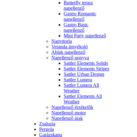
Butterfly terasz
napellenző
Gastro Romantic
napellenző
Gastro Basic
napellenző
Mini Party napellenző
Napvitorla
Veranda árnyékoló
Ablak napellenző
Napellenző ponyva
Sattler Elements Solids
Sattler Elements Stripes
Sattler Urban Design
Sattler Lumera
Sattler Lumera All
Weather
Sattler Elements All
Weather
Napellenző érzékelők
Napellenző motor
Napellenző árak
Zsaluzia
Pergola
Garázskapu