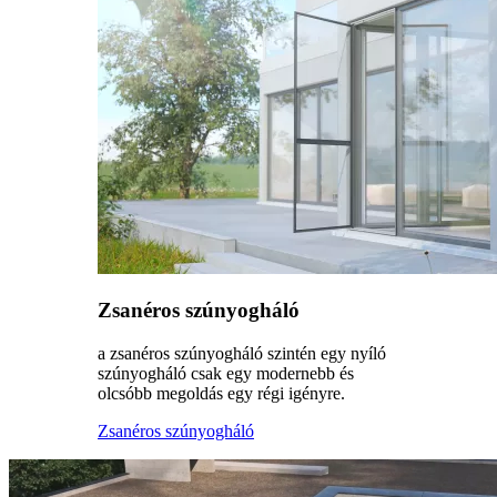
Zsanéros szúnyogháló
a zsanéros szúnyogháló szintén egy nyíló
szúnyogháló csak egy modernebb és
olcsóbb megoldás egy régi igényre.
Zsanéros szúnyogháló