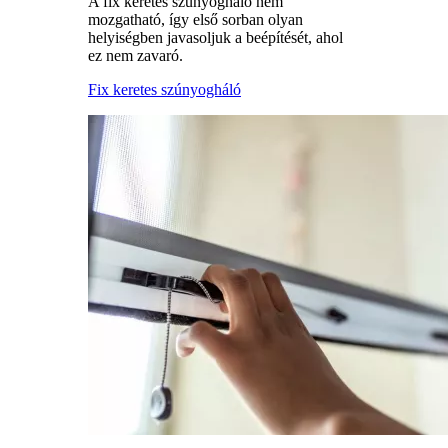
A fix keretes szúnyogháló nem
mozgatható, így első sorban olyan
helyiségben javasoljuk a beépítését, ahol
ez nem zavaró.
Fix keretes szúnyogháló