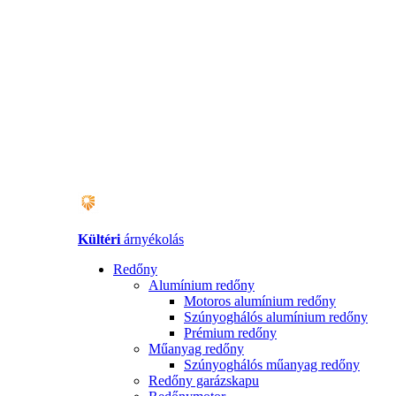
Kültéri
árnyékolás
Redőny
Alumínium redőny
Motoros alumínium redőny
Szúnyoghálós alumínium redőny
Prémium redőny
Műanyag redőny
Szúnyoghálós műanyag redőny
Redőny garázskapu