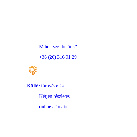
Miben segíthetünk?
+36 (20) 316 91 29
Kültéri
árnyékolás
Kérjen részletes
online ajánlatot