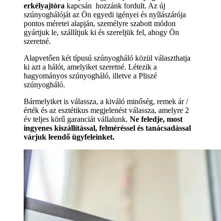
erkélyajtóra
kapcsán hozzánk fordult. Az új
szúnyoghálóját az Ön egyedi igényei és nyílászárója
pontos méretei alapján, személyre szabott módon
gyártjuk le, szállítjuk ki és szereljük fel, ahogy Ön
szeretné.
Alapvetően két típusú szúnyogháló közül választhatja
ki azt a hálót, amelyiket szeretné. Létezik a
hagyományos szúnyogháló, illetve a Pliszé
szúnyogháló.
Bármelyiket is válassza, a kiváló minőség, remek ár /
érték és az esztétikus megjelenést válassza, amelyre 2
év teljes körű garanciát vállalunk.
Ne feledje, most
ingyenes kiszállítással, felméréssel és tanácsadással
várjuk leendő ügyfeleinket.