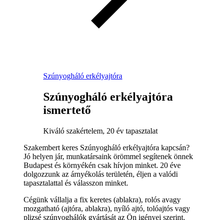
Szúnyogháló erkélyajtóra
Szúnyogháló erkélyajtóra
ismertető
Kiváló szakértelem, 20 év tapasztalat
Szakembert keres Szúnyogháló erkélyajtóra kapcsán?
Jó helyen jár, munkatársaink örömmel segítenek önnek
Budapest és környékén csak hívjon minket. 20 éve
dolgozzunk az árnyékolás területén, éljen a valódi
tapasztalattal és válasszon minket.
Cégünk vállalja a fix keretes (ablakra), rolós avagy
mozgatható (ajtóra, ablakra), nyíló ajtó, tolóajtós vagy
plizsé szúnyoghálók gyártását az Ön igényei szerint.