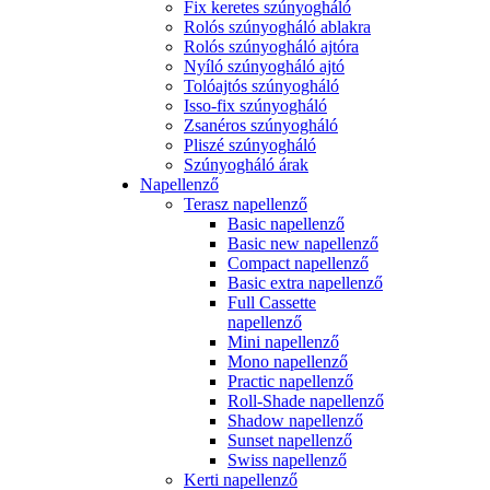
Fix keretes szúnyogháló
Rolós szúnyogháló ablakra
Rolós szúnyogháló ajtóra
Nyíló szúnyogháló ajtó
Tolóajtós szúnyogháló
Isso-fix szúnyogháló
Zsanéros szúnyogháló
Pliszé szúnyogháló
Szúnyogháló árak
Napellenző
Terasz napellenző
Basic napellenző
Basic new napellenző
Compact napellenző
Basic extra napellenző
Full Cassette
napellenző
Mini napellenző
Mono napellenző
Practic napellenző
Roll-Shade napellenző
Shadow napellenző
Sunset napellenző
Swiss napellenző
Kerti napellenző