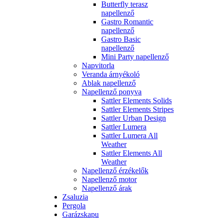
Butterfly terasz
napellenző
Gastro Romantic
napellenző
Gastro Basic
napellenző
Mini Party napellenző
Napvitorla
Veranda árnyékoló
Ablak napellenző
Napellenző ponyva
Sattler Elements Solids
Sattler Elements Stripes
Sattler Urban Design
Sattler Lumera
Sattler Lumera All
Weather
Sattler Elements All
Weather
Napellenző érzékelők
Napellenző motor
Napellenző árak
Zsaluzia
Pergola
Garázskapu