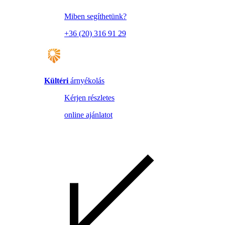
Miben segíthetünk?
+36 (20) 316 91 29
Kültéri
árnyékolás
Kérjen részletes
online ajánlatot