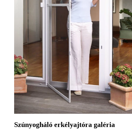
Szúnyogháló erkélyajtóra galéria