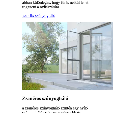
abban különleges, hogy fúrás nélkül lehet
rögzíteni a nyílászáróra.
Isso-fix szúnyogháló
Zsanéros szúnyogháló
a zsanéros szúnyogháló szintén egy nyíló
szúnyogháló csak egy modernebb és