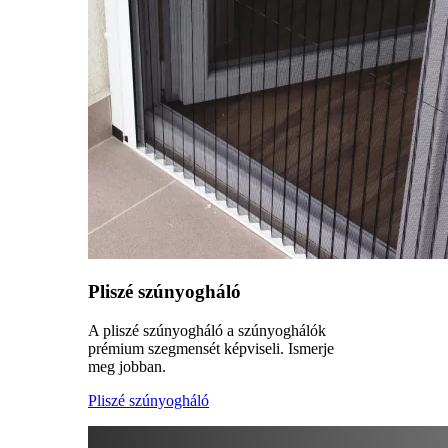
Pliszé szúnyogháló
A pliszé szúnyogháló a szúnyoghálók
prémium szegmensét képviseli. Ismerje
meg jobban.
Pliszé szúnyogháló