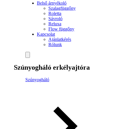
Belső árnyékoló
Szalagfüggőny
Roletta
Sávroló
Reluxa
Flow függőny
Kapcsolat
Ajánlatkérés
Rólunk
Szúnyogháló erkélyajtóra
Szúnyogháló