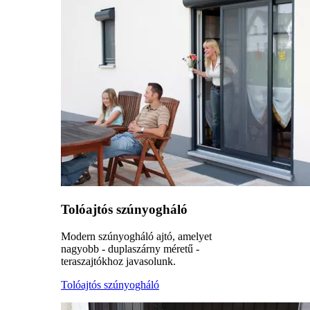
Tolóajtós szúnyogháló
Modern szúnyogháló ajtó, amelyet
nagyobb - duplaszárny méretű -
teraszajtókhoz javasolunk.
Tolóajtós szúnyogháló