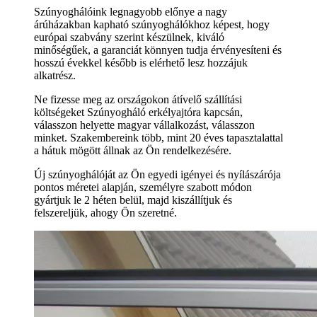
Szúnyoghálóink legnagyobb előnye a nagy
árúházakban kapható szúnyoghálókhoz képest, hogy
európai szabvány szerint készülnek, kiváló
minőségűek, a garanciát könnyen tudja érvényesíteni és
hosszú évekkel később is elérhető lesz hozzájuk
alkatrész.
Ne fizesse meg az országokon átívelő szállítási
költségeket Szúnyogháló erkélyajtóra kapcsán,
válasszon helyette magyar vállalkozást, válasszon
minket. Szakembereink több, mint 20 éves tapasztalattal
a hátuk mögött állnak az Ön rendelkezésére.
Új szúnyoghálóját az Ön egyedi igényei és nyílászárója
pontos méretei alapján, személyre szabott módon
gyártjuk le 2 héten belül, majd kiszállítjuk és
felszereljük, ahogy Ön szeretné.