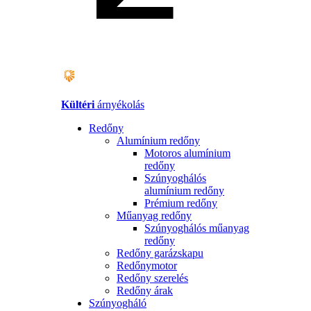
Kültéri
árnyékolás
Redőny
Alumínium redőny
Motoros alumínium
redőny
Szúnyoghálós
alumínium redőny
Prémium redőny
Műanyag redőny
Szúnyoghálós műanyag
redőny
Redőny garázskapu
Redőnymotor
Redőny szerelés
Redőny árak
Szúnyogháló