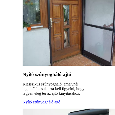
Nyíló szúnyogháló ajtó
Klasszikus szúnyogháló, amelynél
leginkább csak arra kell figyelni, hogy
legyen elég tér az ajtó kinyitásához.
Nyíló szúnyogháló ajtó