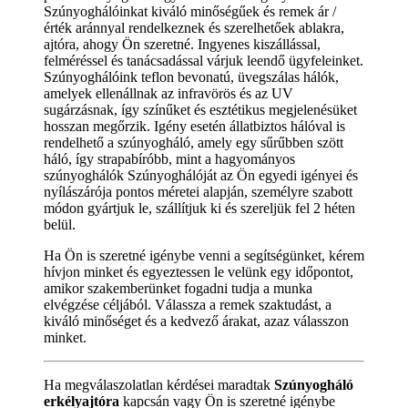
Szúnyoghálóinkat kiváló minőségűek és remek ár /
érték aránnyal rendelkeznek és szerelhetőek ablakra,
ajtóra, ahogy Ön szeretné. Ingyenes kiszállással,
felméréssel és tanácsadással várjuk leendő ügyfeleinket.
Szúnyoghálóink teflon bevonatú, üvegszálas hálók,
amelyek ellenállnak az infravörös és az UV
sugárzásnak, így színűket és esztétikus megjelenésüket
hosszan megőrzik. Igény esetén állatbiztos hálóval is
rendelhető a szúnyogháló, amely egy sűrűbben szött
háló, így strapabíróbb, mint a hagyományos
szúnyoghálók Szúnyoghálóját az Ön egyedi igényei és
nyílászárója pontos méretei alapján, személyre szabott
módon gyártjuk le, szállítjuk ki és szereljük fel 2 héten
belül.
Ha Ön is szeretné igénybe venni a segítségünket, kérem
hívjon minket és egyeztessen le velünk egy időpontot,
amikor szakemberünket fogadni tudja a munka
elvégzése céljából. Válassza a remek szaktudást, a
kiváló minőséget és a kedvező árakat, azaz válasszon
minket.
Ha megválaszolatlan kérdései maradtak
Szúnyogháló
erkélyajtóra
kapcsán vagy Ön is szeretné igénybe